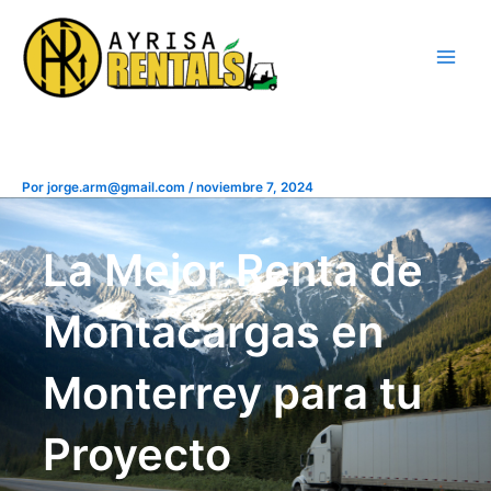
Ir
al
contenido
Por
jorge.arm@gmail.com
/
noviembre 7, 2024
La Mejor Renta de
Montacargas en
Monterrey para tu
Proyecto