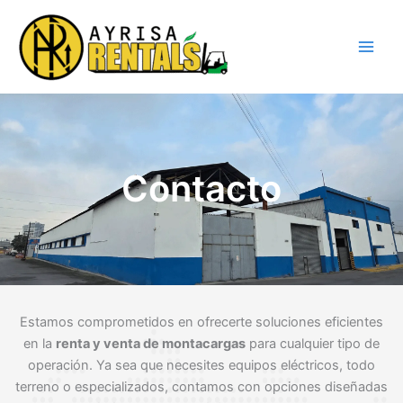
Ir
al
contenido
Contacto
Estamos comprometidos en ofrecerte soluciones eficientes
en la
renta y venta de montacargas
para cualquier tipo de
operación. Ya sea que necesites equipos eléctricos, todo
terreno o especializados, contamos con opciones diseñadas