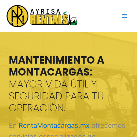
Ir
al
contenido
MANTENIMIENTO A
MONTACARGAS:
MAYOR VIDA ÚTIL Y
SEGURIDAD PARA TU
OPERACIÓN.
En
RentaMontacargas.mx
ofrecemos
servicios especializados de