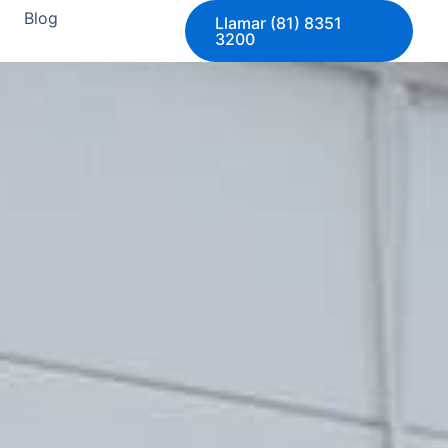
Blog
Llamar (81) 8351
3200