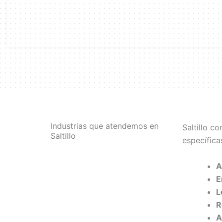
Industrias que atendemos en
Saltillo c
Saltillo
específica
A
E
L
R
A