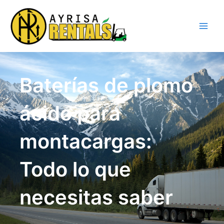
Ir
al
contenido
Baterías de plomo
ácido para
montacargas:
Todo lo que
necesitas saber