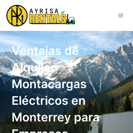
Ir
al
contenido
Ventajas de
Alquilar
Montacargas
Eléctricos en
Monterrey para