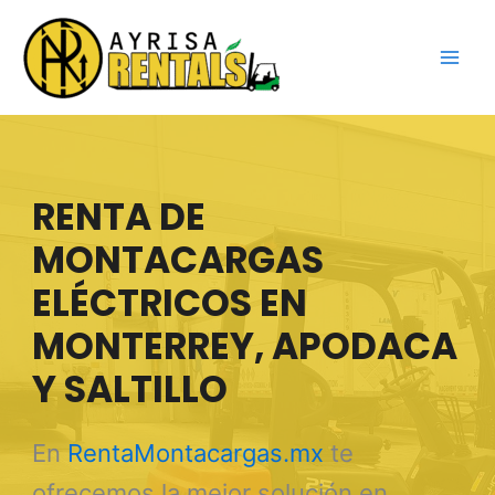
Ir
al
contenido
RENTA DE
MONTACARGAS
ELÉCTRICOS EN
MONTERREY, APODACA
Y SALTILLO
En
RentaMontacargas.mx
te
ofrecemos la mejor solución en